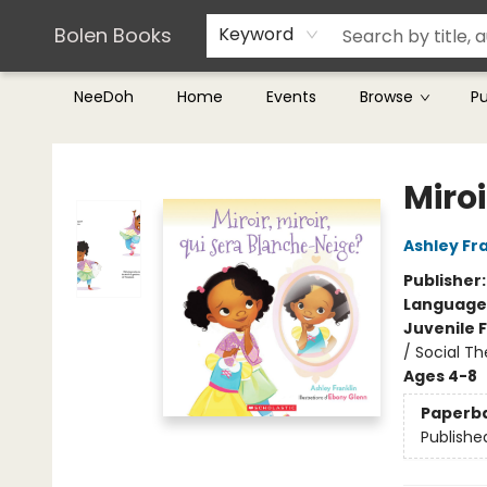
Teachers & Librarians
Terms & Conditions
Bolen Books
Keyword
NeeDoh
Home
Events
Browse
P
Bolen Books
Miroi
Ashley Fra
Publisher
Language
Juvenile F
/ Social T
Ages 4-8
Paperb
Publishe