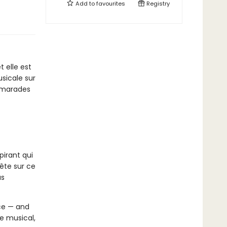
Add to
favourites
Registry
t elle est
sicale sur
camarades
pirant qui
ête sur ce
us
nce — and
e musical,