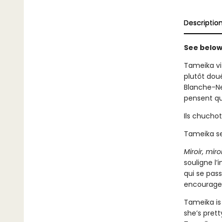
Descriptio
See below 
Tameika vit
plutôt dou
Blanche-Ne
pensent qu’
Ils chuchot
Tameika se
Miroir, mir
souligne l
qui se pas
encourage à
Tameika is 
she’s pret