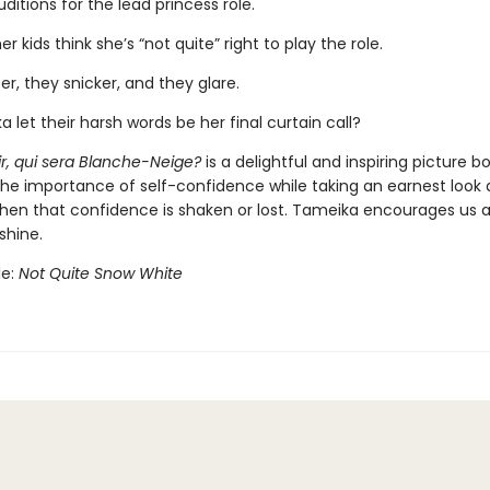
itions for the lead princess role.
er kids think she’s “not quite” right to play the role.
r, they snicker, and they glare.
a let their harsh words be her final curtain call?
oir, qui sera Blanche-Neige?
is a delightful and inspiring picture b
 the importance of self-confidence while taking an earnest look 
en that confidence is shaken or lost. Tameika encourages us all
shine.
le:
Not Quite Snow White