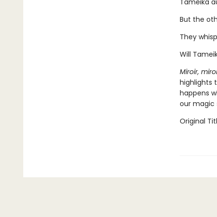
Tameika aud
But the oth
They whispe
Will Tameik
Miroir, mir
highlights
happens wh
our magic 
Original Tit