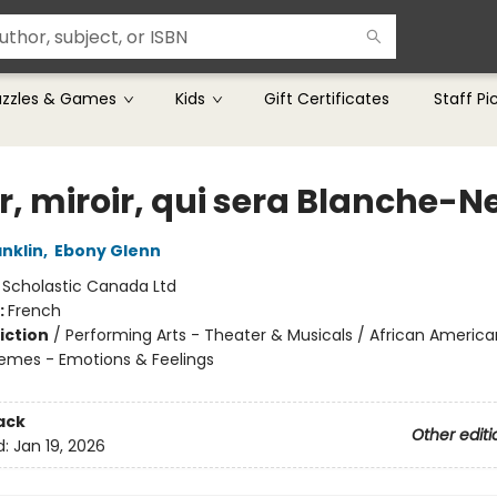
uzzles & Games
Kids
Gift Certificates
Staff Pi
r, miroir, qui sera Blanche-N
nklin
,
Ebony Glenn
:
Scholastic Canada Ltd
:
French
iction
/
Performing Arts - Theater & Musicals / African America
hemes - Emotions & Feelings
ack
Other editi
d:
Jan 19, 2026