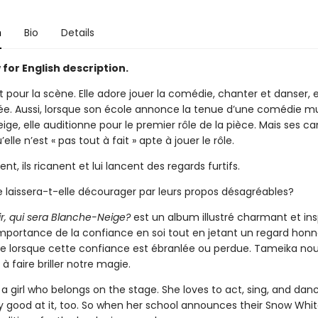
n
Bio
Details
for English description.
 pour la scène. Elle adore jouer la comédie, chanter et danser, e
ée. Aussi, lorsque son école annonce la tenue d’une comédie mu
ige, elle auditionne pour le premier rôle de la pièce. Mais ses 
elle n’est « pas tout à fait » apte à jouer le rôle.
ent, ils ricanent et lui lancent des regards furtifs.
 laissera-t-elle décourager par leurs propos désagréables?
oir, qui sera Blanche-Neige?
est un album illustré charmant et ins
’importance de la confiance en soi tout en jetant un regard honn
se lorsque cette confiance est ébranlée ou perdue. Tameika no
 faire briller notre magie.
a girl who belongs on the stage. She loves to act, sing, and da
ty good at it, too. So when her school announces their Snow Whit