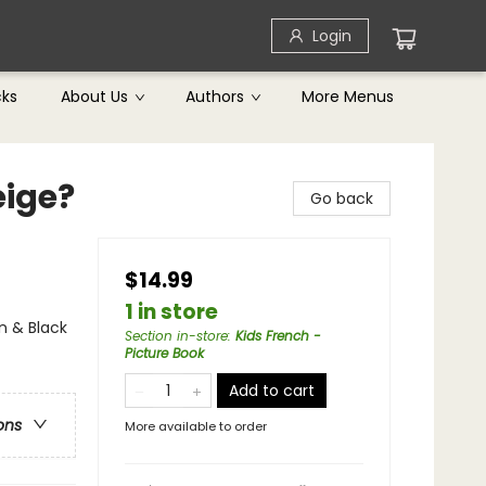
Login
cks
About Us
Authors
More Menus
eige?
Go back
$14.99
1 in store
n & Black
Section in-store
:
Kids French -
Picture Book
Add to cart
ons
More available to order