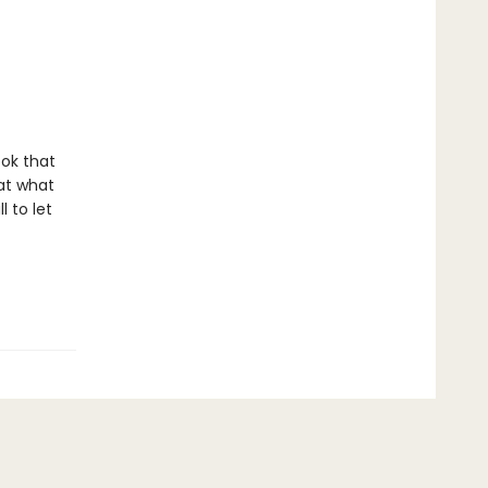
ook that
at what
 to let